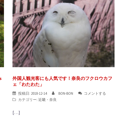
み
外国人観光客にも人気です！奈良のフクロウカフ
ェ「わたわた」
投稿日:
2018-12-14
BON-BON
コメントする
カテゴリー:
近畿
・
奈良
[…]