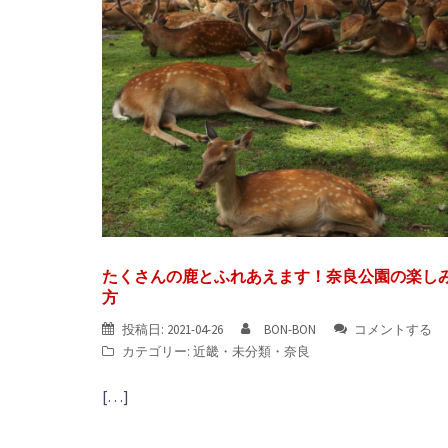
たくさんの鹿とふれあえます！奈良公園の楽し
方
投稿日:
2021-04-26
BON-BON
コメントする
カテゴリー:
近畿
・
未分類
・
奈良
[…]