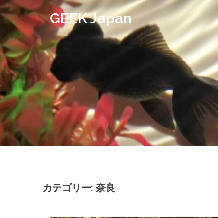
コ
GEEK Japan
ン
テ
ン
ツ
へ
ス
キ
ッ
プ
カテゴリー: 奈良